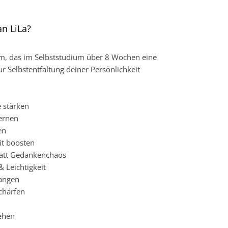
n LiLa?
mm, das im Selbststudium über 8 Wochen eine
zur Selbstentfaltung deiner Persönlichkeit
e stärken
lernen
en
it boosten
tatt Gedankenchaos
 Leichtigkeit
langen
chärfen
n
ehen