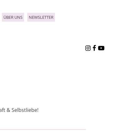
ÜBER UNS
NEWSLETTER



ft & Selbstliebe!